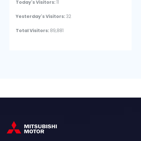
Today's Visitors:
11
Yesterday's Visitors:
32
Total Visitors:
89,881