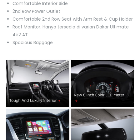
Comfortable Interior Side
2nd Row Power Outlet
Comfortable 2nd Row Seat with Arm Rest & Cup Holder
Roof Monitor. Hanya tersedia di varian Dakar Ultimate
4×2 AT
Spacious Baggage