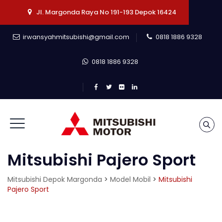
Jl. Margonda Raya No 191-193 Depok 16424
irwansyahmitsubishi@gmail.com
0818 1886 9328
0818 1886 9328
Mitsubishi Pajero Sport
Mitsubishi Depok Margonda
>
Model Mobil
>
Mitsubishi
Pajero Sport